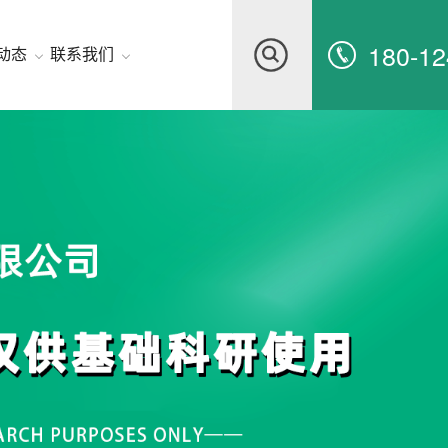
180-12
动态
联系我们