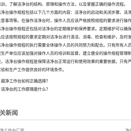
培训，了解洁净台的结构、原理和操作方法，以及掌握正确的操作流程。
洁净台操作规程包括以下几个方面的内容：洁净台的启动和关闭步骤、洁
注意事项等。在操作洁净台时，操作人员应该严格按照规程的要求进行操
洁净台操作规程还包括对洁净台的定期维护和保养要求。定期维护可以确
员应该按照规程的要求定期对洁净台进行清洁、消毒、检查和维护，及时
洁净台操作规程的执行需要全体操作人员的共同努力和配合。只有所有人
或生产单位应该加强对操作人员的培训和监督，建立健全的操作规程管理
说，洁净台操作规程是保障洁净台正常运行和使用效果的重要依据，只有
实验和生产工作提供良好的环境条件。
：
超净工作台如何正确选择？
：
洁净台的工作原理是什么？
关新闻
净工作台厂家
净