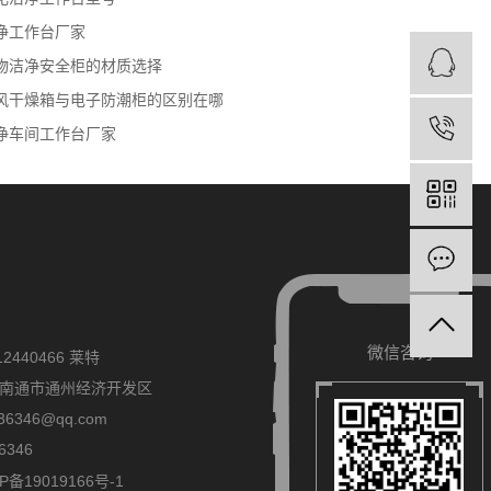
净工作台厂家
Q
Q
物洁净安全柜的材质选择
风干燥箱与电子防潮柜的区别在哪
电
电
净车间工作台厂家
在
在
微信咨询
微信咨询
微信咨询
2440466 莱特
南通市通州经济开发区
6346@qq.com
6346
备19019166号-1