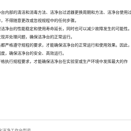
净台内部的清洁和消毒方法、洁净台过滤器更换周期和方法、洁净台使用
作，不得随意更改或忽视规程中的任何步骤。
保洁净台的性能稳定和使用寿命延长，同时也可以减少故障发生的可能性
发现并处理问题，确保洁净台的正常运行。
员都严格遵守规程的要求，才能确保洁净台的正常运行和使用效果。因此
制度，确保洁净台的安全、高效运行。
严格执行规程要求，才能确保洁净台在实验室或生产环境中发挥最大的作
化洁净工作台型号