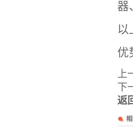
器
以
优
上
下
返
相