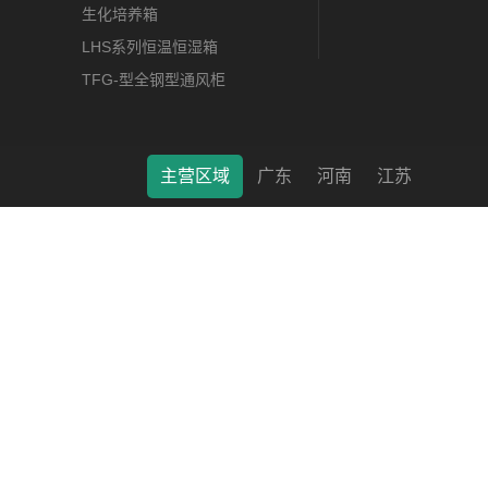
生化培养箱
LHS系列恒温恒湿箱
TFG-型全钢型通风柜
主营区域
广东
河南
江苏
莱特（南通）科学仪器有限公司 © 2022 版权所有 备案号