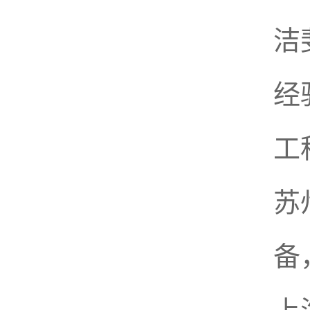
洁
经
工
苏
备