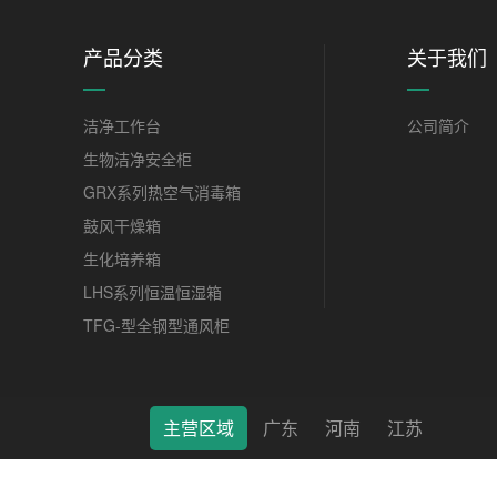
产品分类
关于我们
洁净工作台
公司简介
生物洁净安全柜
GRX系列热空气消毒箱
鼓风干燥箱
生化培养箱
LHS系列恒温恒湿箱
TFG-型全钢型通风柜
主营区域
广东
河南
江苏
莱特（南通）科学仪器有限公司 © 2022 版权所有 备案号