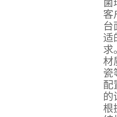
菌
客
台
适
求
材
瓷
配
的
根