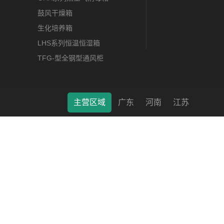
鼓风干燥箱
生化培养箱
LHS系列恒温恒湿箱
TFG-型全钢型通风柜
主营区域
广东
河南
江苏
莱特（南通）科学仪器有限公司 © 2022 版权所有 备案号