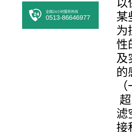
以
全国24小时服务热线
某
0513-86646977
为
性
及
的
（
超
滤
接