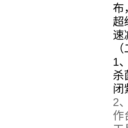
布
超
速
（
1
杀
闭
2
作