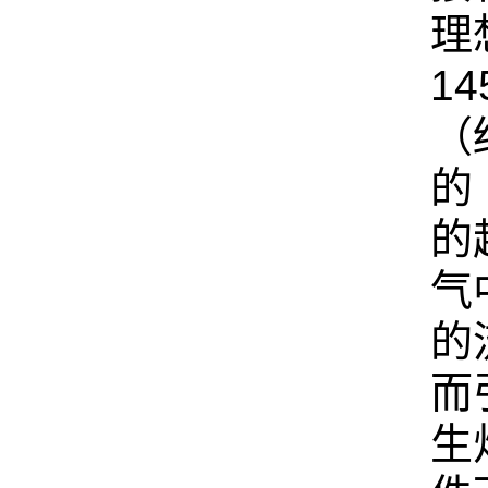
理
1
（
的
的
气
的
而
生