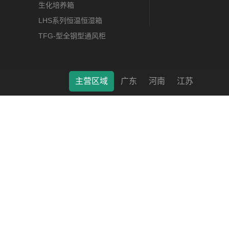
生化培养箱
LHS系列恒温恒湿箱
TFG-型全钢型通风柜
主营区域
广东
河南
江苏
莱特（南通）科学仪器有限公司 © 2022 版权所有 备案号