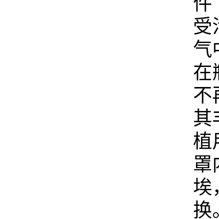
件
受
气
在
不
其
植
罩
埃
换